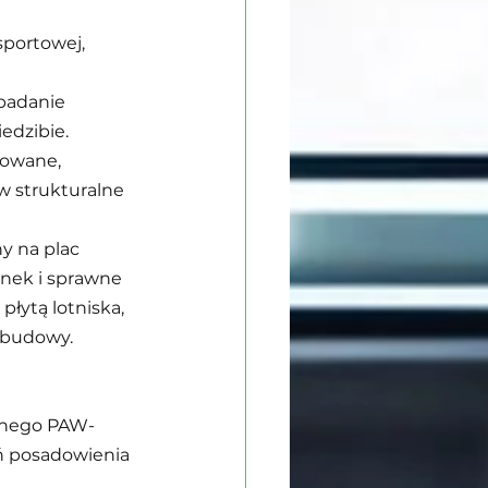
sportowej, 
badanie 
edzibie.
kowane, 
 strukturalne 
y na plac 
nek i sprawne 
łytą lotniska, 
u budowy.
yjnego PAW-
ń posadowienia 