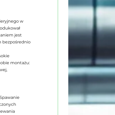
ieryjnego w 
rodukował 
daniem jest 
h bezpośrednio 
sokie 
sobie montażu: 
wej, 
 Spawanie 
czonych 
ewania 