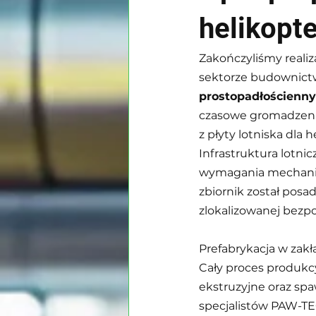
helikopt
Zakończyliśmy realiz
sektorze budownictw
prostopadłościenny 
czasowe gromadzeni
z płyty lotniska dla 
Infrastruktura lotni
wymagania mechanicz
zbiornik został posa
zlokalizowanej bezpo
Prefabrykacja w zak
Cały proces produkc
ekstruzyjne oraz sp
specjalistów PAW-T