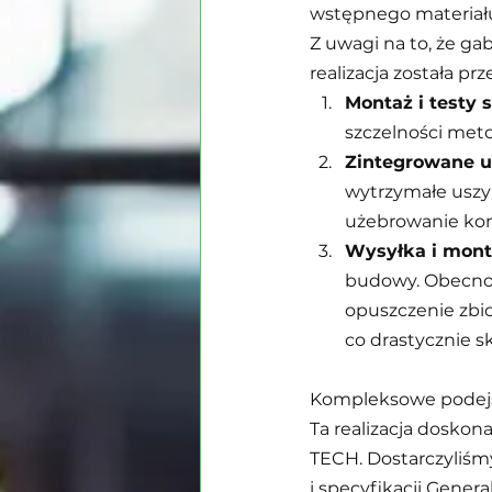
wstępnego materiału
Z uwagi na to, że gab
realizacja została p
Montaż i testy s
szczelności met
Zintegrowane u
wytrzymałe uszy
użebrowanie kon
Wysyłka i mont
budowy. Obecnoś
opuszczenie zbio
co drastycznie s
Kompleksowe podejś
Ta realizacja dosko
TECH. Dostarczyliś
i specyfikacji Gene