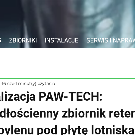
S
ZBIORNIKI
INSTALACJE
SERWIS I NAPRA
i
16 cze
1 minut(y) czytania
lizacja PAW-TECH:
dłościenny zbiornik rete
pylenu pod płytę lotniska