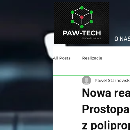
O NA
All Posts
Realizacje
Paweł Starnowsk
Nowa rea
Prostopa
z polipro