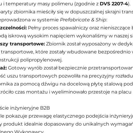
 i temperatury masy polimeru (zgodnie z 
DVS 2207-4
).
aryty zbiornika mieściły się w dopuszczalnej skrajni tran
rzeprowadzona w systemie 
Prefabricate & Ship
:
zczelności:
 Pełny proces spawalniczy oraz nieniszczące 
odą iskrową wysokim napięciem wykonaliśmy w naszej si
szy transportowe:
 Zbiornik został wyposażony w dedy
 transportowe, które zostały wbudowane bezpośrednio w
strukcji polipropylenowej.
aż:
 Gotowy wyrób został bezpiecznie przetransportowan
ć uszu transportowych pozwoliła na precyzyjny rozładu
rnika za pomocą dźwigu na docelową płytę stalową pod p
króciło czas montażu i wyeliminowało przestoje na plac
cie inżynieryjne B2B
nale pokazuje przewagę elastycznego podejścia inżynier
my produkt idealnie dopasowany do unikalnych wymaga
ralnego Wykonawcy.