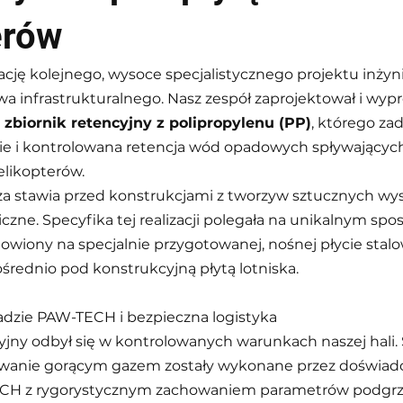
erów
ację kolejnego, wysoce specjalistycznego projektu inżyn
a infrastrukturalnego. Nasz zespół zaprojektował i wyp
zbiornik retencyjny z polipropylenu (PP)
, którego za
e i kontrolowana retencja wód opadowych spływającyc
helikopterów.
cza stawia przed konstrukcjami z tworzyw sztucznych wy
ne. Specyfika tej realizacji polegała na unikalnym spo
dowiony na specjalnie przygotowanej, nośnej płycie stalo
średnio pod konstrukcyjną płytą lotniska.
ładzie PAW-TECH i bezpieczna logistyka
yjny odbył się w kontrolowanych warunkach naszej hali.
awanie gorącym gazem zostały wykonane przez doświad
ECH z rygorystycznym zachowaniem parametrów podgrz