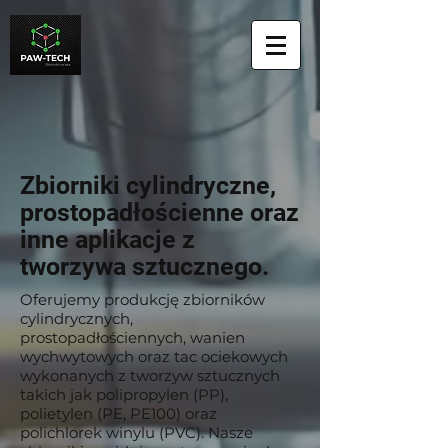
Zbiorniki cylindryczne,
prostopadłościenne oraz
inne aplikacje z
tworzywa sztucznego.
Oferujemy produkcję zbiorników
cylindrycznych,
prostopadłościennych, wanien
wychwytowych oraz tac ociekowych
wykonanych z tworzyw sztucznych
takich jak polipropylen (PP),
polietylen (PE, PE100) oraz
polichlorek winylu (PVC). Nasze