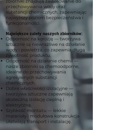
zbiorniki znajdują zastosowanie do
przechowywania wody oraz
substancji chemicznych, zapewniając
najwyższy poziom bezpieczeństwa i
funkcjonalności.
Największe zalety naszych zbiorników:
Odporność na korozję — tworzywa
sztuczne są niewrażliwe na działanie
wody i powietrza, co zapewnia długą
żywotność produktu.
Odporność na działanie chemii —
nasze zbiorniki są chemoodporne,
idealne do przechowywania
agresywnych substancji
chemicznych.
Dobre właściwości izolacyjne —
tworzywa sztuczne zapewniają
skuteczną izolację cieplną i
elektryczną.
Szybkość montażu — lekkie
materiały i modułowa konstrukcja
ułatwiają transport i instalację.