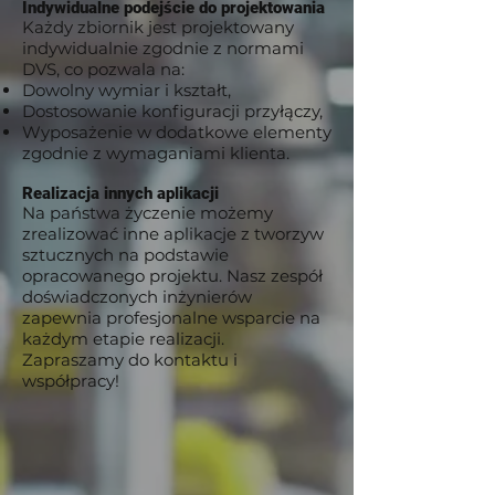
Indywidualne podejście do projektowania
Każdy zbiornik jest projektowany
indywidualnie zgodnie z normami
DVS, co pozwala na:
Dowolny wymiar i kształt,
Dostosowanie konfiguracji przyłączy,
Wyposażenie w dodatkowe elementy
zgodnie z wymaganiami klienta.
Realizacja innych aplikacji
Na państwa życzenie możemy
zrealizować inne aplikacje z tworzyw
sztucznych na podstawie
opracowanego projektu. Nasz zespół
doświadczonych inżynierów
zapewnia profesjonalne wsparcie na
każdym etapie realizacji.
Zapraszamy do kontaktu i
współpracy!