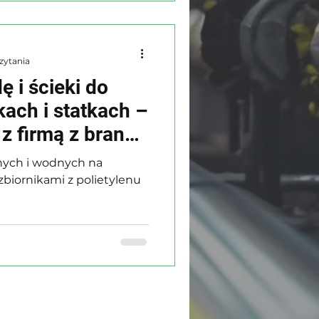
zytania
ę i ścieki do
rkach i statkach –
 z firmą z branży
rnych i wodnych na
zbiornikami z polietylenu