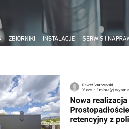
S
ZBIORNIKI
INSTALACJE
SERWIS I NAPRA
Paweł Starnowski
16 cze
1 minut(y) czytani
Nowa realizacj
Prostopadłoście
retencyjny z po
płytę lotniska d