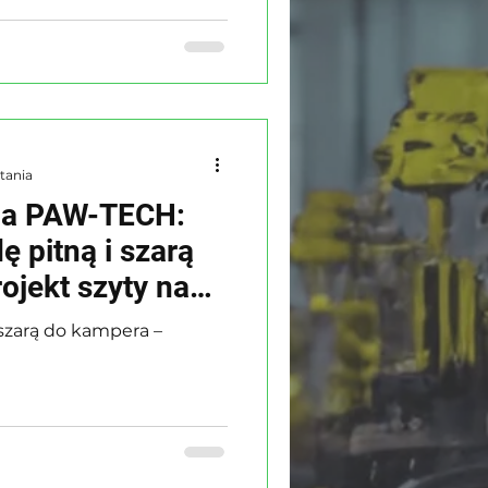
tania
cja PAW-TECH:
ę pitną i szarą
ojekt szyty na
 szarą do kampera –