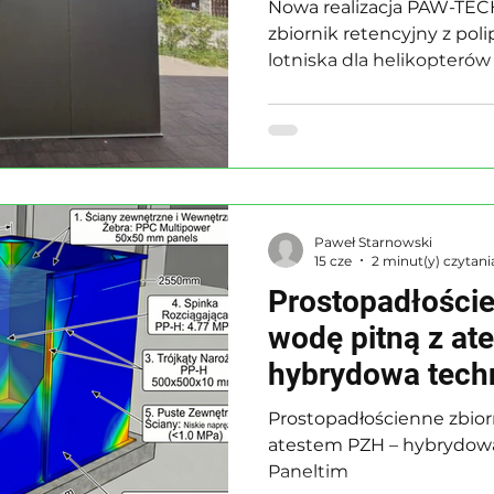
Nowa realizacja PAW-TEC
zbiornik retencyjny z pol
lotniska dla helikopterów
Paweł Starnowski
15 cze
2 minut(y) czytani
Prostopadłoście
wodę pitną z at
hybrydowa techn
Paneltim
Prostopadłościenne zbior
atestem PZH – hybrydowa
Paneltim