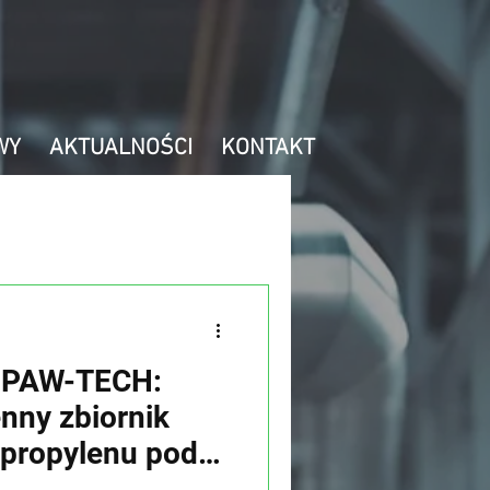
WY
AKTUALNOŚCI
KONTAKT
a
a PAW-TECH:
nny zbiornik
lipropylenu pod
la helikopterów