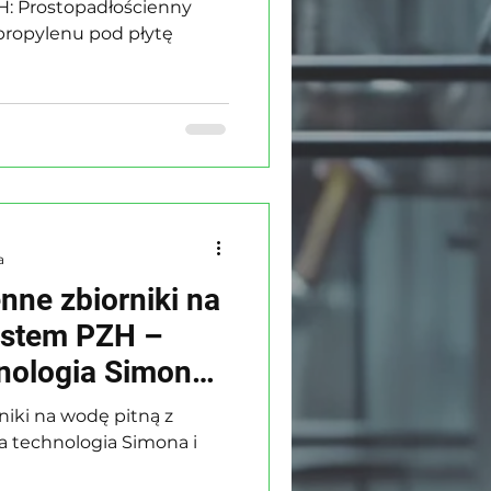
H: Prostopadłościenny
ipropylenu pod płytę
a
nne zbiorniki na
estem PZH –
ologia Simona i
niki na wodę pitną z
 technologia Simona i