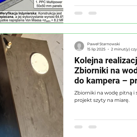
Paweł Starnowski
15 lip 2025
2 minut(y) czy
Kolejna realiza
Zbiorniki na wod
do kampera – pr
miarę.
Zbiorniki na wodę pitną i
projekt szyty na miarę.